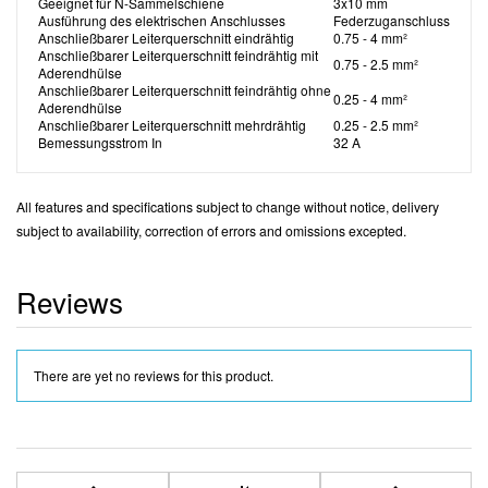
Geeignet für N-Sammelschiene
3x10 mm
Ausführung des elektrischen Anschlusses
Federzuganschluss
Anschließbarer Leiterquerschnitt eindrähtig
0.75 - 4 mm²
Anschließbarer Leiterquerschnitt feindrähtig mit
0.75 - 2.5 mm²
Aderendhülse
Anschließbarer Leiterquerschnitt feindrähtig ohne
0.25 - 4 mm²
Aderendhülse
Anschließbarer Leiterquerschnitt mehrdrähtig
0.25 - 2.5 mm²
Bemessungsstrom In
32 A
All features and specifications subject to change without notice, delivery
subject to availability, correction of errors and omissions excepted.
Reviews
There are yet no reviews for this product.