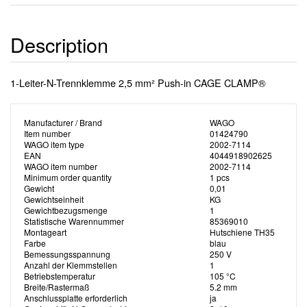
Description
1-Leiter-N-Trennklemme 2,5 mm² Push-in CAGE CLAMP®
Manufacturer / Brand
WAGO
Item number
01424790
WAGO item type
2002-7114
EAN
4044918902625
WAGO item number
2002-7114
Minimum order quantity
1 pcs
Gewicht
0,01
Gewichtseinheit
KG
Gewichtbezugsmenge
1
Statistische Warennummer
85369010
Montageart
Hutschiene TH35
Farbe
blau
Bemessungsspannung
250 V
Anzahl der Klemmstellen
1
Betriebstemperatur
105 °C
Breite/Rastermaß
5.2 mm
Anschlussplatte erforderlich
ja