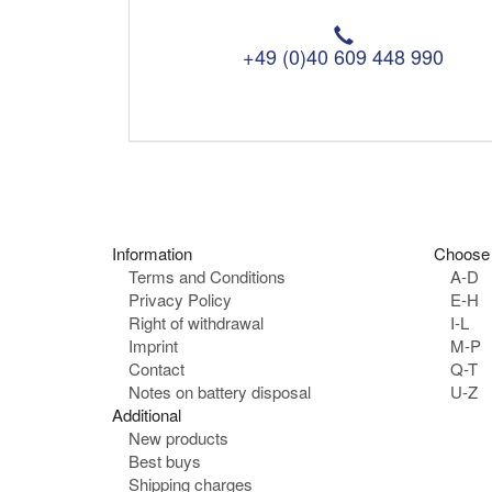
T
e
+49 (0)40 609 448 990
l
e
p
h
o
n
e
:
Information
Choose 
Terms and Conditions
A-D
Privacy Policy
E-H
Right of withdrawal
I-L
Imprint
M-P
Contact
Q-T
Notes on battery disposal
U-Z
Additional
New products
Best buys
Shipping charges