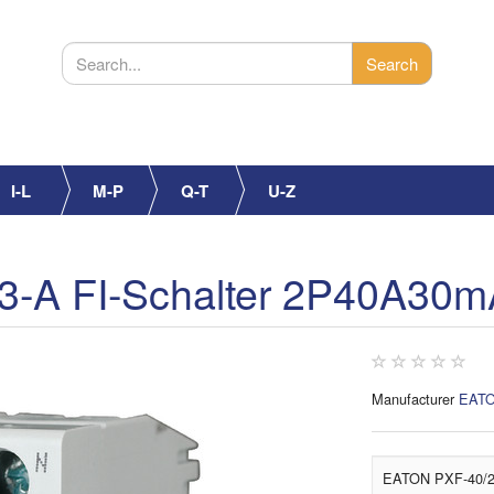
I-L
M-P
Q-T
U-Z
3-A FI-Schalter 2P40A30m
Manufacturer
EAT
EATON PXF-40/2/