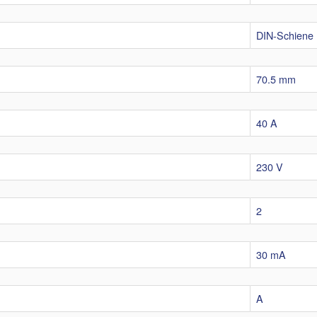
DIN-Schiene
70.5 mm
40 A
230 V
2
30 mA
A