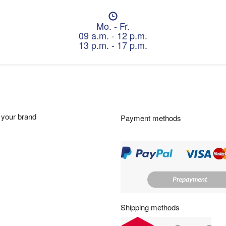
O
p
Mo. - Fr.
e
09 a.m. - 12 p.m.
n
13 p.m. - 17 p.m.
i
n
g
h
o
u
r
your brand
Payment methods
s
:
Shipping methods