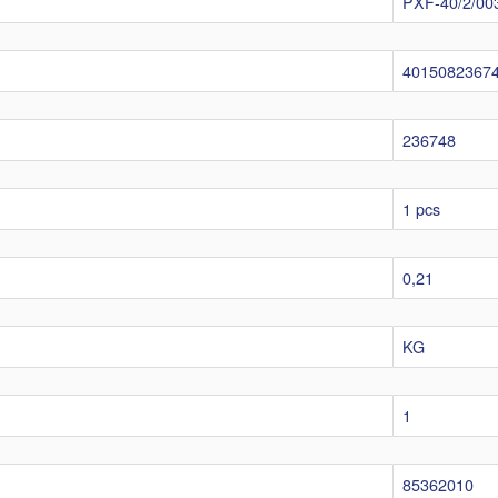
PXF-40/2/00
4015082367
236748
1 pcs
0,21
KG
1
85362010