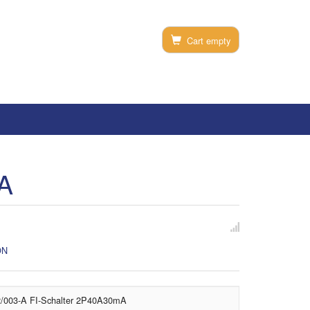
Cart empty
A
ON
003-A FI-Schalter 2P40A30mA