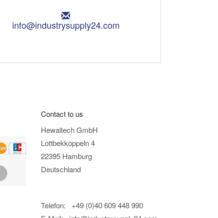
E
m
info@industrysupply24.com
a
i
l
:
Contact to us
Hewaltech GmbH
Lottbekkoppeln 4
22395 Hamburg
Deutschland
Telefon: +49 (0)40 609 448 990