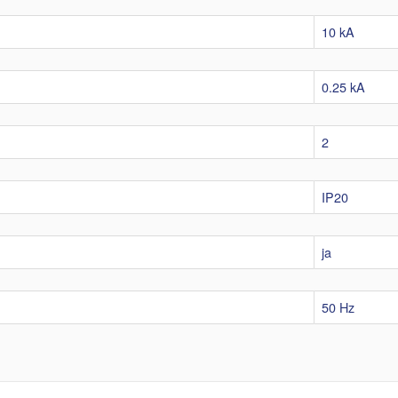
10 kA
0.25 kA
2
IP20
ja
50 Hz