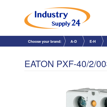
Choose your brand:
A-D
E-H
EATON PXF-40/2/00