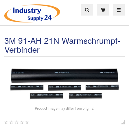
Toggle
3M 91-AH 21N Warmschrumpf-
Verbinder
Product image may differ from original