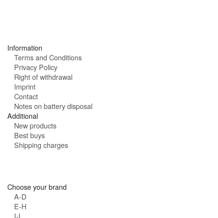
o
l
u
:
r
s
:
Information
Terms and Conditions
Privacy Policy
Right of withdrawal
Imprint
Contact
Notes on battery disposal
Additional
New products
Best buys
Shipping charges
Choose your brand
A-D
E-H
I-L