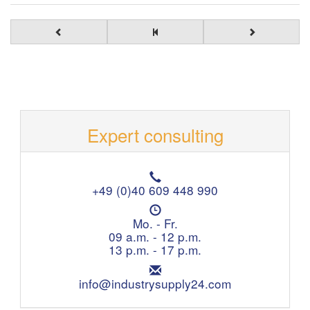
Expert consulting
T
e
+49 (0)40 609 448 990
l
O
e
p
Mo. - Fr.
p
e
09 a.m. - 12 p.m.
h
n
13 p.m. - 17 p.m.
o
i
n
E
n
e
m
info@industrysupply24.com
g
:
a
h
i