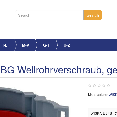
I-L
M-P
Q-T
U-Z
G Wellrohrverschraub, g
Manufacturer
WIS
WISKA EBFS-17-2