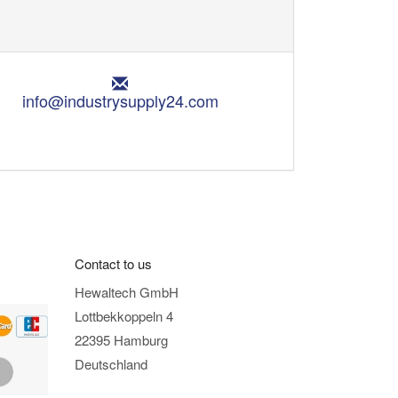
E
m
info@industrysupply24.com
a
i
l
:
Contact to us
Hewaltech GmbH
Lottbekkoppeln 4
22395 Hamburg
Deutschland