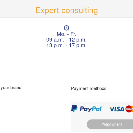
Expert consulting
O
p
Mo. - Fr.
e
09 a.m. - 12 p.m.
n
13 p.m. - 17 p.m.
i
n
g
h
o
u
r
your brand
Payment methods
s
: