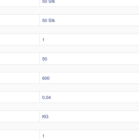
50 Stk
50 Stk
1
50
600
0,04
KG
1