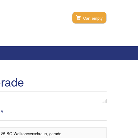
Cart empty
erade
KA
5-BG Wellrohrverschraub, gerade