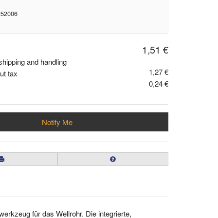
252006
1,51 €
shipping and handling
1,27 €
ut tax
0,24 €
Notify Me
rkzeug für das Wellrohr. Die integrierte,