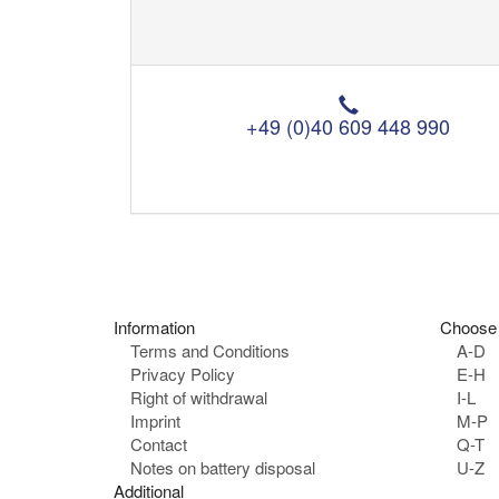
T
e
+49 (0)40 609 448 990
l
e
p
h
o
n
e
:
Information
Choose 
Terms and Conditions
A-D
Privacy Policy
E-H
Right of withdrawal
I-L
Imprint
M-P
Contact
Q-T
Notes on battery disposal
U-Z
Additional