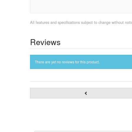
All features and specifications subject to change without notic
Reviews
There are yet no reviews for this product.