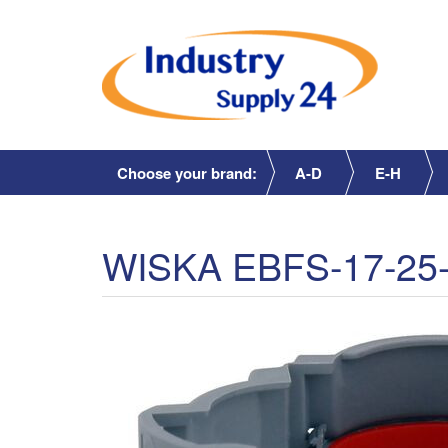
Choose your brand:
A-D
E-H
WISKA EBFS-17-25-B