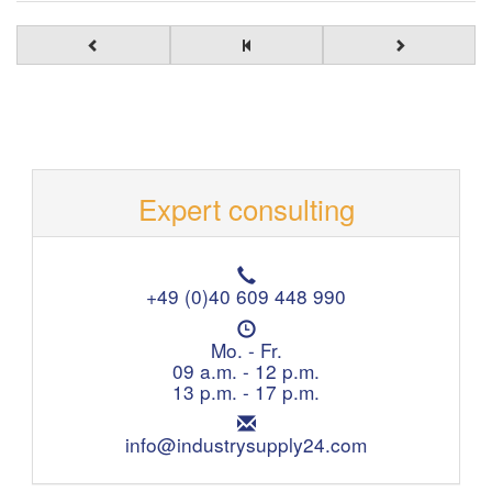
Expert consulting
T
e
+49 (0)40 609 448 990
l
O
e
p
Mo. - Fr.
p
e
09 a.m. - 12 p.m.
h
n
13 p.m. - 17 p.m.
o
i
n
E
n
e
m
info@industrysupply24.com
g
:
a
h
i