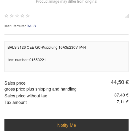
Product image may differ from original
Manufacturer
BALS
BALS 3126 CEE QC-Kupplung 16A3p230V IP44
Item number: 01553221
44,50 €
Sales price
gross price plus shipping and handling
37,40 €
Sales price without tax
7,11 €
Tax amount
Notify Me