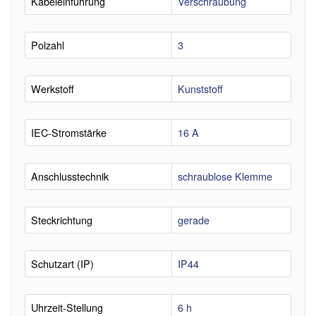
Kabeleinführung
Verschraubung
Polzahl
3
Werkstoff
Kunststoff
IEC-Stromstärke
16 A
Anschlusstechnik
schraublose Klemme
Steckrichtung
gerade
Schutzart (IP)
IP44
Uhrzeit-Stellung
6 h