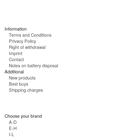
o
l
u
:
r
s
:
Information
Terms and Conditions
Privacy Policy
Right of withdrawal
Imprint
Contact
Notes on battery disposal
Additional
New products
Best buys
Shipping charges
Choose your brand
A-D
E-H
I-L