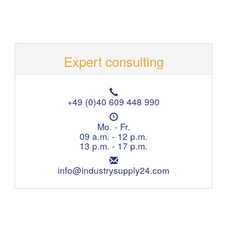
Expert consulting
T
e
+49 (0)40 609 448 990
l
O
e
p
Mo. - Fr.
p
e
09 a.m. - 12 p.m.
h
n
13 p.m. - 17 p.m.
o
i
n
E
n
e
m
info@industrysupply24.com
g
:
a
h
i
o
l
u
:
r
s