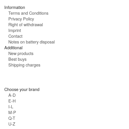
:
Information
Terms and Conditions
Privacy Policy
Right of withdrawal
Imprint
Contact
Notes on battery disposal
Additional
New products
Best buys
Shipping charges
Choose your brand
A-D
E-H
I-L
M-P
Q-T
U-Z