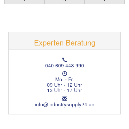
Experten Beratung
T
e
040 609 448 990
l
Ö
e
f
Mo. - Fr.
f
f
09 Uhr - 12 Uhr
o
n
13 Uhr - 17 Uhr
n
u
:
E
n
m
info@industrysupply24.de
g
a
s
i
z
l
e
:
i