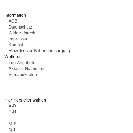
t
e
Information
n
AGB
:
Datenschutz
Widerrufsrecht
Impressum
Kontakt
Hinweise zur Batterieentsorgung
Weiteres
Top Angebote
Aktuelle Neuheiten
Versandkosten
Hier Hersteller wählen
A-D
E-H
I-L
M-P
Q-T