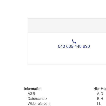
T
e
040 609 448 990
l
e
f
o
n
:
Information
Hier Her
AGB
A-D
Datenschutz
E-H
Widerrufsrecht
I-L