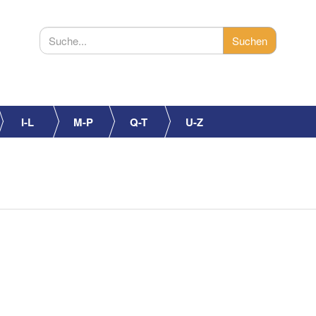
I-L
M-P
Q-T
U-Z