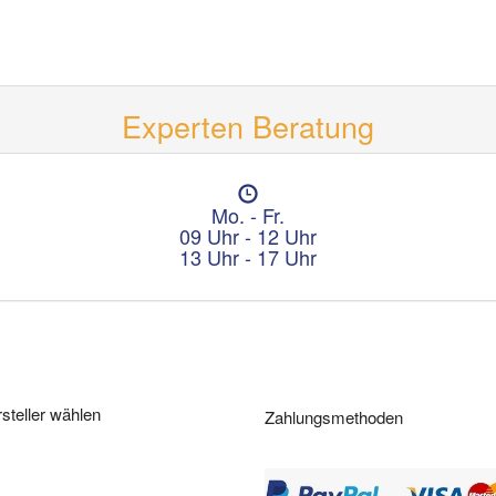
Experten Beratung
Ö
f
Mo. - Fr.
f
09 Uhr - 12 Uhr
n
13 Uhr - 17 Uhr
u
n
g
s
z
e
i
steller wählen
Zahlungsmethoden
t
e
n
: