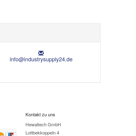
E
m
info@industrysupply24.de
a
i
l
:
Kontakt zu uns
Hewaltech GmbH
Lottbekkoppeln 4