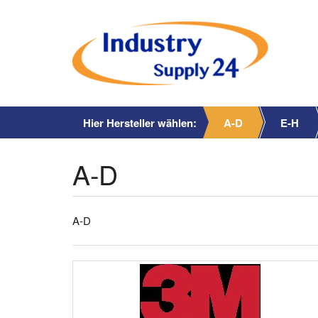
Hier Hersteller wählen:
A-D
E-H
A-D
A-D