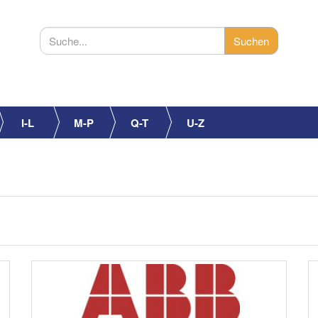
I-L
M-P
Q-T
U-Z