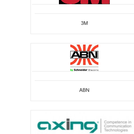
3M
ABN