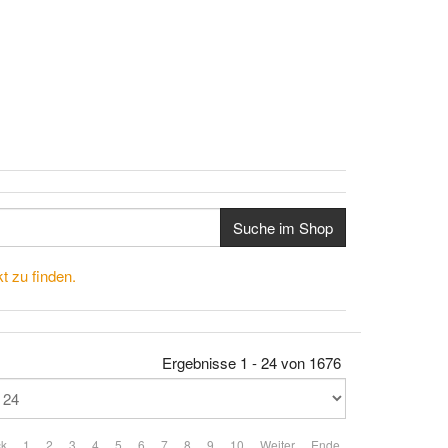
Suche im Shop
t zu finden.
Ergebnisse 1 - 24 von 1676
ck
1
2
3
4
5
6
7
8
9
10
Weiter
Ende