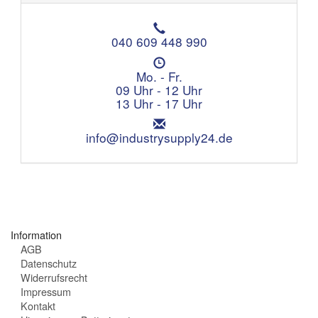
T
e
040 609 448 990
l
Ö
e
f
Mo. - Fr.
f
f
09 Uhr - 12 Uhr
o
n
13 Uhr - 17 Uhr
n
u
:
E
n
m
info@industrysupply24.de
g
a
s
i
z
l
e
:
i
t
e
Information
n
AGB
:
Datenschutz
Widerrufsrecht
Impressum
Kontakt