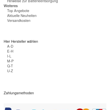
Hinweise zur Batterieentsorgung
Weiteres
Top Angebote
Aktuelle Neuheiten
Versandkosten
Hier Hersteller wählen
A-D
E-H
I-L
M-P
Q-T
U-Z
Zahlungsmethoden