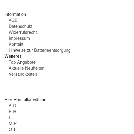
t
e
Information
n
AGB
:
Datenschutz
Widerrufsrecht
Impressum
Kontakt
Hinweise zur Batterieentsorgung
Weiteres
Top Angebote
Aktuelle Neuheiten
Versandkosten
Hier Hersteller wählen
A-D
E-H
I-L
M-P
Q-T