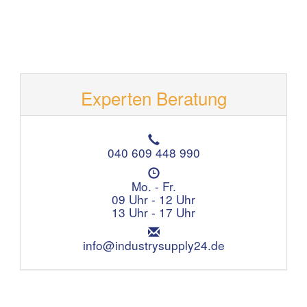
Experten Beratung
T
e
040 609 448 990
l
Ö
e
f
Mo. - Fr.
f
f
09 Uhr - 12 Uhr
o
n
13 Uhr - 17 Uhr
n
u
:
E
n
m
info@industrysupply24.de
g
a
s
i
z
l
e
:
i