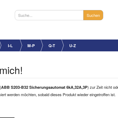
I-L
M-P
Q-T
U-Z
mich!
(
ABB S203-B32 Sicherungsautomat 6kA,32A,3P
) zur Zeit nicht o
rmiert werden möchten, sobald dieses Produkt wieder eingetroffen ist.