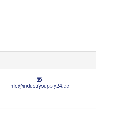
E
m
info@industrysupply24.de
a
i
l
: