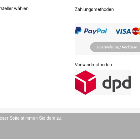
i
steller wählen
Zahlungsmethoden
t
e
n
:
Versandmethoden
eser Seite stimmen Sie dem zu.
© 2026 IndustrySupply24