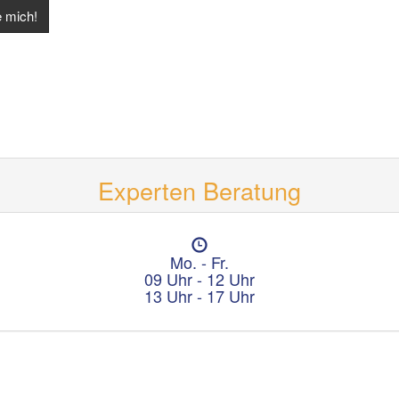
Experten Beratung
Ö
f
Mo. - Fr.
f
09 Uhr - 12 Uhr
n
13 Uhr - 17 Uhr
u
n
g
s
z
e