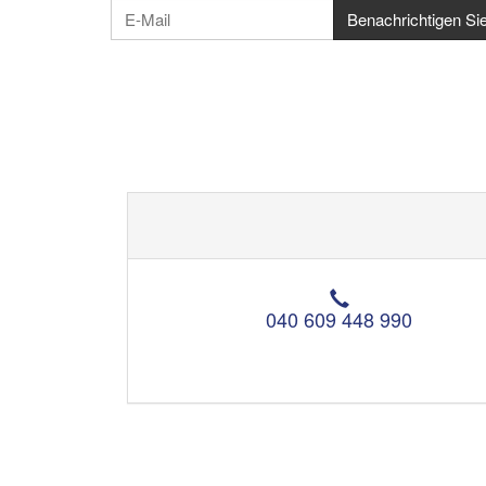
T
e
040 609 448 990
l
e
f
o
n
: