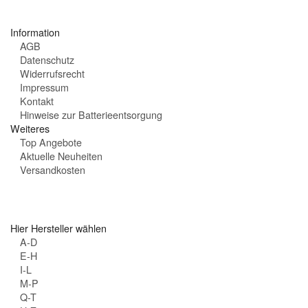
t
e
Information
n
AGB
:
Datenschutz
Widerrufsrecht
Impressum
Kontakt
Hinweise zur Batterieentsorgung
Weiteres
Top Angebote
Aktuelle Neuheiten
Versandkosten
Hier Hersteller wählen
A-D
E-H
I-L
M-P
Q-T