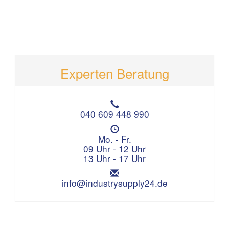
Experten Beratung
T
e
040 609 448 990
l
Ö
e
f
Mo. - Fr.
f
f
09 Uhr - 12 Uhr
o
n
13 Uhr - 17 Uhr
n
u
:
E
n
m
info@industrysupply24.de
g
a
s
i
z
l
e
:
i