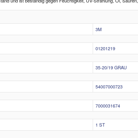
tand und ist beständig gegen Feuchtigkeit, UV-Strahlung, Öl, Säuren
3M
01201219
35-20/19 GRAU
54007000723
7000031674
1 ST