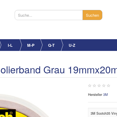
I-L
M-P
Q-T
U-Z
Isolierband Grau 19mmx20
Hersteller
3M
3M Scotch35 Vin