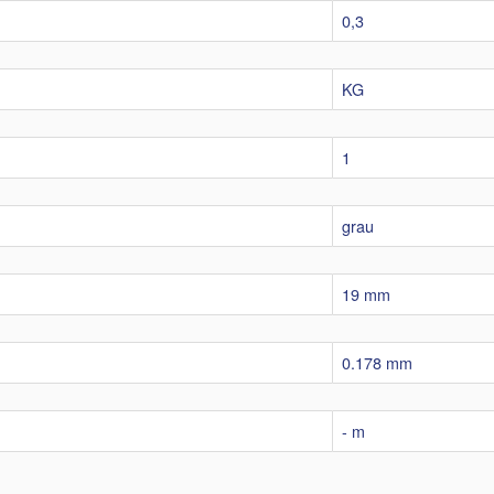
0,3
KG
1
grau
19 mm
0.178 mm
- m