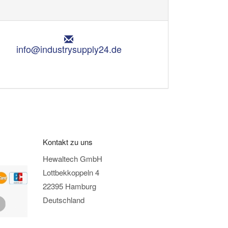
E
m
info@industrysupply24.de
a
i
l
:
Kontakt zu uns
Hewaltech GmbH
Lottbekkoppeln 4
22395 Hamburg
Deutschland