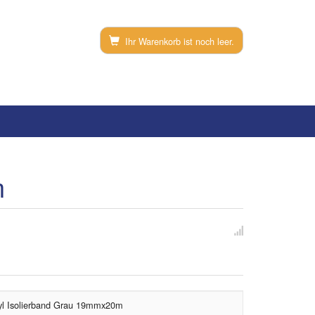
Ihr Warenkorb ist noch leer.
m
yl Isolierband Grau 19mmx20m