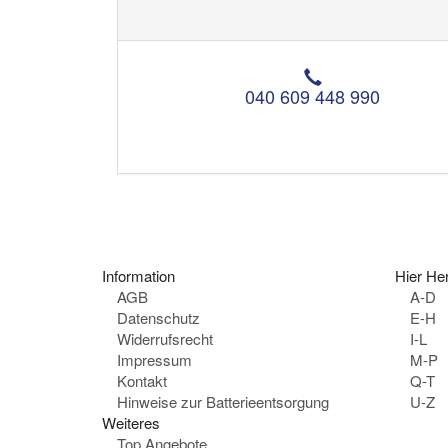
T
e
040 609 448 990
l
e
f
o
n
:
Information
Hier Her
AGB
A-D
Datenschutz
E-H
Widerrufsrecht
I-L
Impressum
M-P
Kontakt
Q-T
Hinweise zur Batterieentsorgung
U-Z
Weiteres
Top Angebote