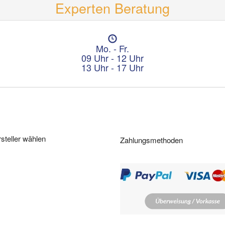
Experten Beratung
Ö
f
Mo. - Fr.
f
09 Uhr - 12 Uhr
n
13 Uhr - 17 Uhr
u
n
g
s
z
e
i
steller wählen
Zahlungsmethoden
t
e
n
: