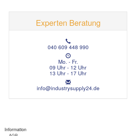
Experten Beratung
T
e
040 609 448 990
l
Ö
e
f
Mo. - Fr.
f
f
09 Uhr - 12 Uhr
o
n
13 Uhr - 17 Uhr
n
u
:
E
n
m
info@industrysupply24.de
g
a
s
i
z
l
e
:
i
t
e
Information
n
AGB