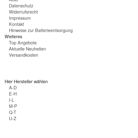
:
Datenschutz
Widerrufsrecht
Impressum
Kontakt
Hinweise zur Batterieentsorgung
Weiteres
Top Angebote
Aktuelle Neuheiten
Versandkosten
Hier Hersteller wählen
A-D
E-H
I-L
M-P
Q-T
U-Z