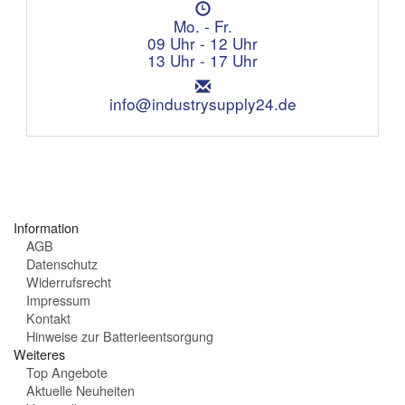
Ö
e
f
Mo. - Fr.
f
f
09 Uhr - 12 Uhr
o
n
13 Uhr - 17 Uhr
n
u
:
E
n
m
info@industrysupply24.de
g
a
s
i
z
l
e
:
i
t
e
Information
n
AGB
:
Datenschutz
Widerrufsrecht
Impressum
Kontakt
Hinweise zur Batterieentsorgung
Weiteres
Top Angebote
Aktuelle Neuheiten