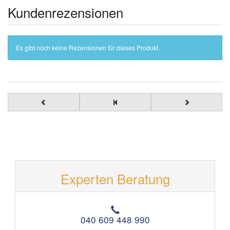
Kundenrezensionen
Es gibt noch keine Rezensionen für dieses Produkt.
Experten Beratung
T
e
040 609 448 990
l