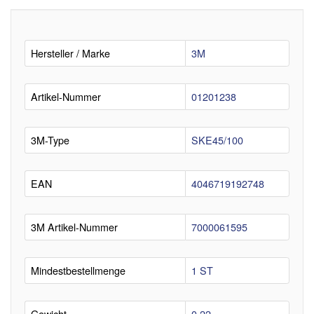
Hersteller / Marke
3M
Artikel-Nummer
01201238
3M-Type
SKE45/100
EAN
4046719192748
3M Artikel-Nummer
7000061595
Mindestbestellmenge
1 ST
Gewicht
0,22