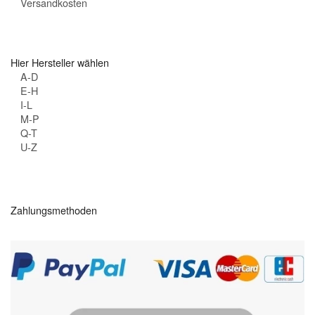
Versandkosten
Hier Hersteller wählen
A-D
E-H
I-L
M-P
Q-T
U-Z
Zahlungsmethoden