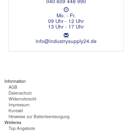
e
040 609 448 990
l
Ö
e
f
Mo. - Fr.
f
f
09 Uhr - 12 Uhr
o
n
13 Uhr - 17 Uhr
n
u
:
E
n
m
info@industrysupply24.de
g
a
s
i
z
l
e
:
i
t
e
Information
n
AGB
:
Datenschutz
Widerrufsrecht
Impressum
Kontakt
Hinweise zur Batterieentsorgung
Weiteres
Top Angebote