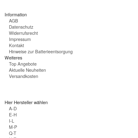
t
e
Information
n
AGB
:
Datenschutz
Widerrufsrecht
Impressum
Kontakt
Hinweise zur Batterieentsorgung
Weiteres
Top Angebote
Aktuelle Neuheiten
Versandkosten
Hier Hersteller wählen
A-D
E-H
I-L
M-P
Q-T