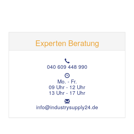
Experten Beratung
T
e
040 609 448 990
l
Ö
e
f
Mo. - Fr.
f
f
09 Uhr - 12 Uhr
o
n
13 Uhr - 17 Uhr
n
u
:
E
n
m
info@industrysupply24.de
g
a
s
i
z
l
e
:
i