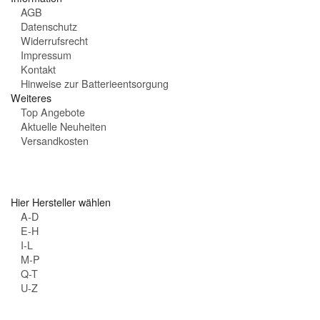
n
AGB
:
Datenschutz
Widerrufsrecht
Impressum
Kontakt
Hinweise zur Batterieentsorgung
Weiteres
Top Angebote
Aktuelle Neuheiten
Versandkosten
Hier Hersteller wählen
A-D
E-H
I-L
M-P
Q-T
U-Z