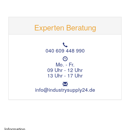
Experten Beratung
T
e
040 609 448 990
l
Ö
e
f
Mo. - Fr.
f
f
09 Uhr - 12 Uhr
o
n
13 Uhr - 17 Uhr
n
u
:
E
n
m
info@industrysupply24.de
g
a
s
i
z
l
e
:
i
t
e
Information