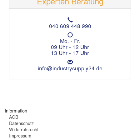
Experten Beratung
T
e
040 609 448 990
l
Ö
e
f
Mo. - Fr.
f
f
09 Uhr - 12 Uhr
o
n
13 Uhr - 17 Uhr
n
u
:
E
n
m
info@industrysupply24.de
g
a
s
i
z
l
e
:
i
t
e
Information
n
AGB
:
Datenschutz
Widerrufsrecht
Impressum