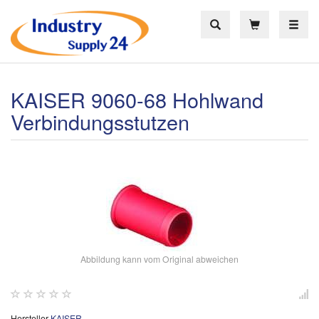
Toggle
KAISER 9060-68 Hohlwand
Verbindungsstutzen
Abbildung kann vom Original abweichen
Hersteller
KAISER