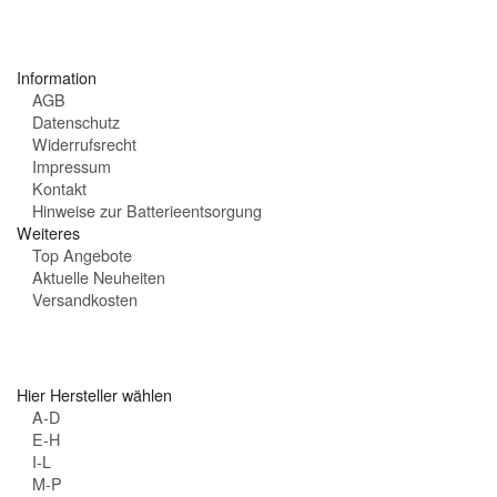
:
i
t
e
Information
n
AGB
:
Datenschutz
Widerrufsrecht
Impressum
Kontakt
Hinweise zur Batterieentsorgung
Weiteres
Top Angebote
Aktuelle Neuheiten
Versandkosten
Hier Hersteller wählen
A-D
E-H
I-L
M-P