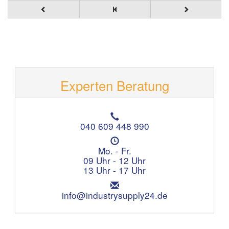
Experten Beratung
T
e
040 609 448 990
l
Ö
e
f
Mo. - Fr.
f
f
09 Uhr - 12 Uhr
o
n
13 Uhr - 17 Uhr
n
u
:
E
n
m
info@industrysupply24.de
g
a
s
i
z
l
e