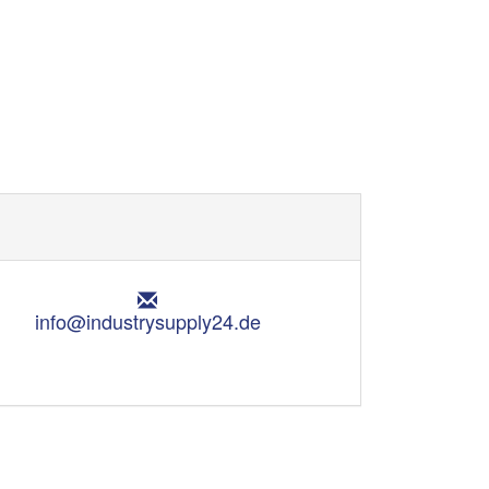
E
m
info@industrysupply24.de
a
i
l
: