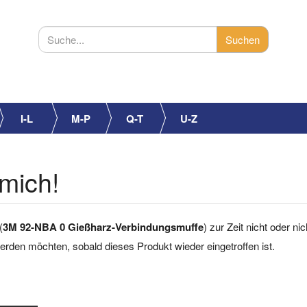
I-L
M-P
Q-T
U-Z
mich!
(
3M 92-NBA 0 Gießharz-Verbindungsmuffe
) zur Zeit nicht oder ni
 werden möchten, sobald dieses Produkt wieder eingetroffen ist.