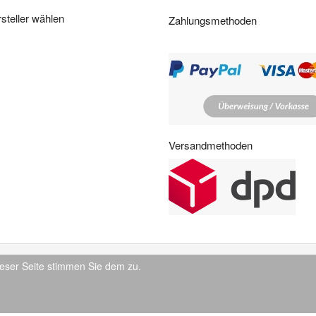
i
steller wählen
Zahlungsmethoden
t
e
n
:
Versandmethoden
eser Seite stimmen Sie dem zu.
© 2026 IndustrySupply24