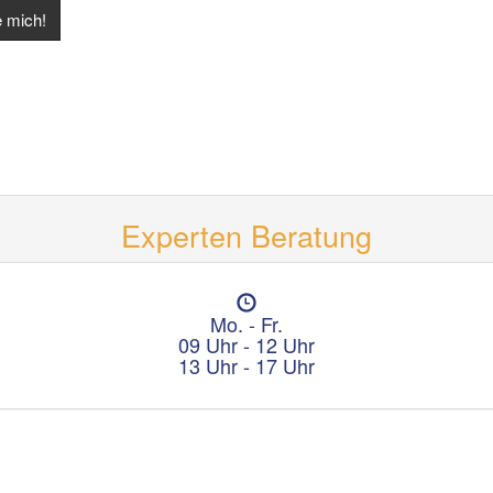
Experten Beratung
Ö
f
Mo. - Fr.
f
09 Uhr - 12 Uhr
n
13 Uhr - 17 Uhr
u
n
g
s
z
e