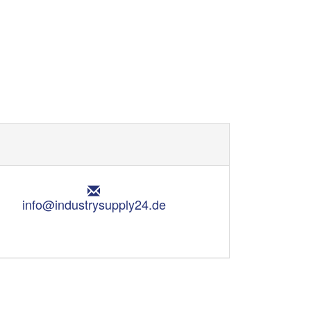
E
m
info@industrysupply24.de
a
i
l
: