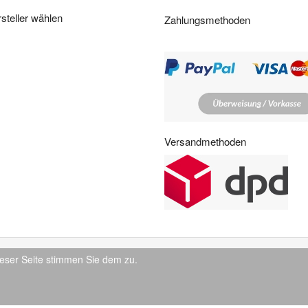
i
steller wählen
Zahlungsmethoden
t
e
n
:
Versandmethoden
eser Seite stimmen Sie dem zu.
© 2026 IndustrySupply24