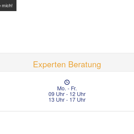
Experten Beratung
Ö
f
Mo. - Fr.
f
09 Uhr - 12 Uhr
n
13 Uhr - 17 Uhr
u
n
g
s
z
e