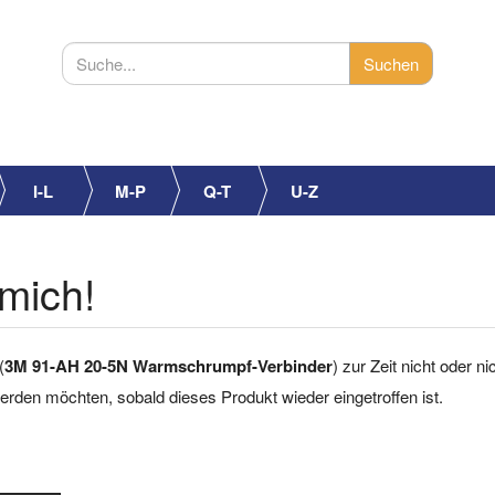
I-L
M-P
Q-T
U-Z
mich!
(
3M 91-AH 20-5N Warmschrumpf-Verbinder
) zur Zeit nicht oder n
 werden möchten, sobald dieses Produkt wieder eingetroffen ist.