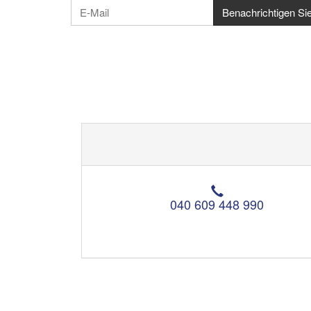
T
e
040 609 448 990
l
e
f
o
n
: