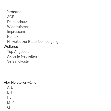
t
e
Information
n
AGB
:
Datenschutz
Widerrufsrecht
Impressum
Kontakt
Hinweise zur Batterieentsorgung
Weiteres
Top Angebote
Aktuelle Neuheiten
Versandkosten
Hier Hersteller wählen
A-D
E-H
I-L
M-P
Q-T