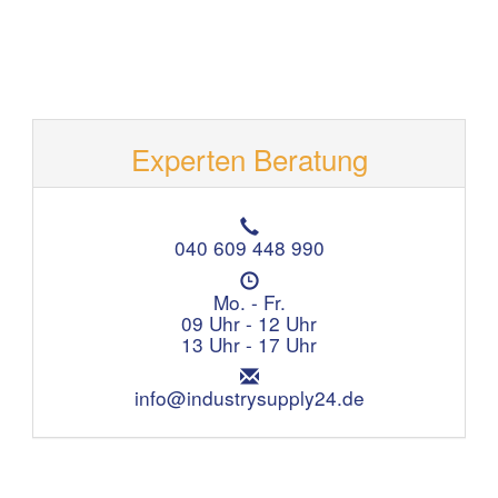
Experten Beratung
T
e
040 609 448 990
l
Ö
e
f
Mo. - Fr.
f
f
09 Uhr - 12 Uhr
o
n
13 Uhr - 17 Uhr
n
u
:
E
n
m
info@industrysupply24.de
g
a
s
i
z
l
e
:
i