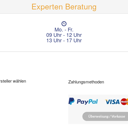
Experten Beratung
Ö
f
Mo. - Fr.
f
09 Uhr - 12 Uhr
n
13 Uhr - 17 Uhr
u
n
g
s
z
e
i
steller wählen
Zahlungsmethoden
t
e
n
: