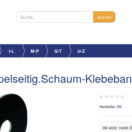
I-L
M-P
Q-T
U-Z
elseitig.Schaum-Klebeba
Hersteller
3M
3M 4032 19x66 D