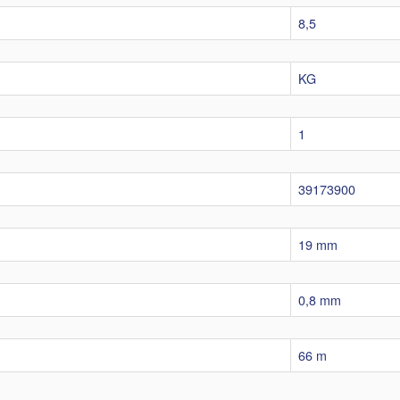
8,5
KG
1
39173900
19 mm
0,8 mm
66 m