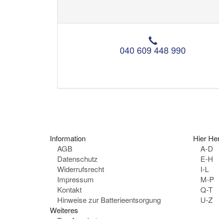
T
e
040 609 448 990
l
e
f
o
n
:
Information
Hier Her
AGB
A-D
Datenschutz
E-H
Widerrufsrecht
I-L
Impressum
M-P
Kontakt
Q-T
Hinweise zur Batterieentsorgung
U-Z
Weiteres