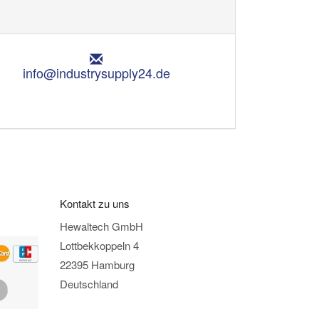
E
m
info@industrysupply24.de
a
i
l
:
Kontakt zu uns
Hewaltech GmbH
Lottbekkoppeln 4
22395 Hamburg
Deutschland