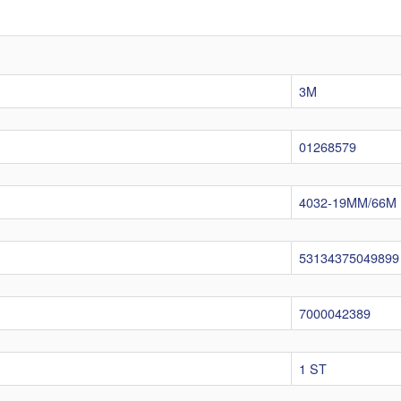
3M
01268579
4032-19MM/66M
53134375049899
7000042389
1 ST