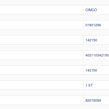
CIMCO
01801296
142150
402110342150
142150
1 ST
82079099