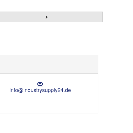
E
m
info@industrysupply24.de
a
i
l
: