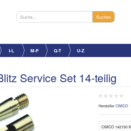
I-L
M-P
Q-T
U-Z
tz Service Set 14-teilig
Hersteller
CIMCO
CIMCO 142150 Kati