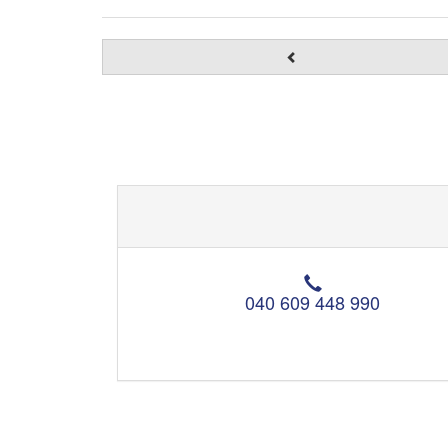
T
e
040 609 448 990
l
e
f
o
n
: