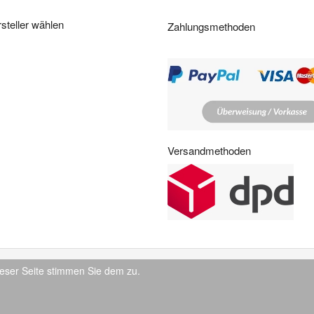
e
i
steller wählen
Zahlungsmethoden
t
e
n
:
Versandmethoden
eser Seite stimmen Sie dem zu.
© 2026 IndustrySupply24