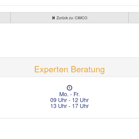
Zurück zu: CIMCO
Experten Beratung
Ö
f
Mo. - Fr.
f
09 Uhr - 12 Uhr
n
13 Uhr - 17 Uhr
u
n
g
s
z