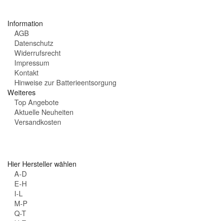
t
e
Information
n
AGB
:
Datenschutz
Widerrufsrecht
Impressum
Kontakt
Hinweise zur Batterieentsorgung
Weiteres
Top Angebote
Aktuelle Neuheiten
Versandkosten
Hier Hersteller wählen
A-D
E-H
I-L
M-P
Q-T