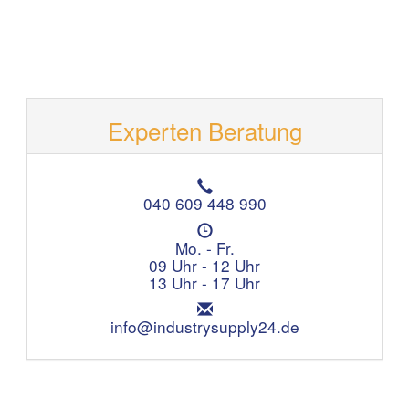
Experten Beratung
T
e
040 609 448 990
l
Ö
e
f
Mo. - Fr.
f
f
09 Uhr - 12 Uhr
o
n
13 Uhr - 17 Uhr
n
u
:
E
n
m
info@industrysupply24.de
g
a
s
i
z
l
e
:
i