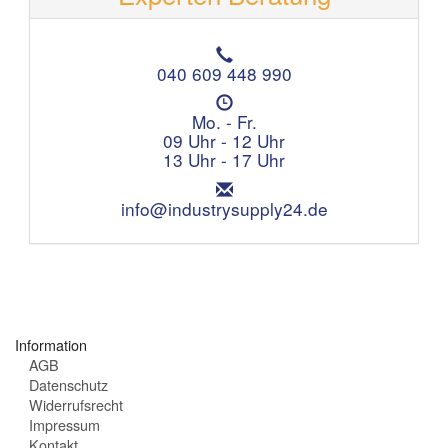
T
e
040 609 448 990
l
Ö
e
f
Mo. - Fr.
f
f
09 Uhr - 12 Uhr
o
n
13 Uhr - 17 Uhr
n
u
:
E
n
m
info@industrysupply24.de
g
a
s
i
z
l
e
:
i
t
e
Information
n
AGB
:
Datenschutz
Widerrufsrecht
Impressum
Kontakt