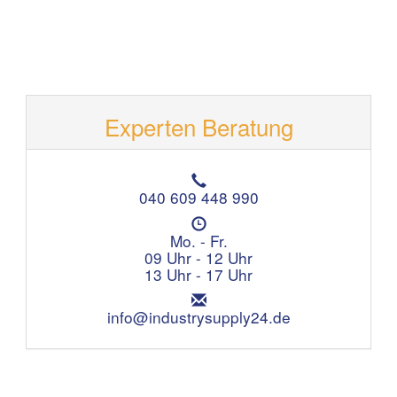
Experten Beratung
T
e
040 609 448 990
l
Ö
e
f
Mo. - Fr.
f
f
09 Uhr - 12 Uhr
o
n
13 Uhr - 17 Uhr
n
u
:
E
n
m
info@industrysupply24.de
g
a
s
i
z
l
e
:
i