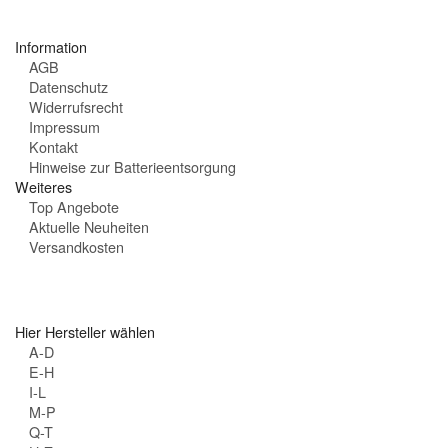
t
e
Information
n
AGB
:
Datenschutz
Widerrufsrecht
Impressum
Kontakt
Hinweise zur Batterieentsorgung
Weiteres
Top Angebote
Aktuelle Neuheiten
Versandkosten
Hier Hersteller wählen
A-D
E-H
I-L
M-P
Q-T