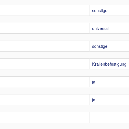
sonstige
universal
sonstige
Krallenbefestigung
ja
ja
-