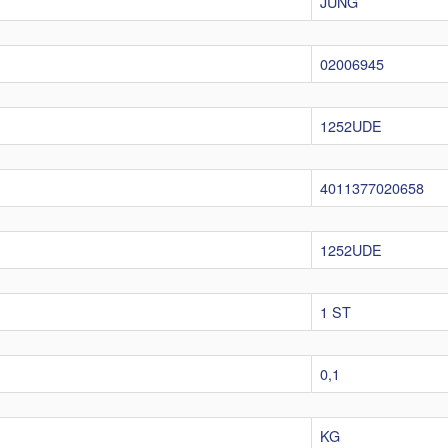
JUNG
02006945
1252UDE
4011377020658
1252UDE
1 ST
0,1
KG