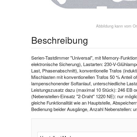
Abbildung kann vom Or
Beschreibung
Serien-Tastdimmer "Universal", mit Memory-Funktion
elektronische Sicherung), Lastarten: 230-V-Glühlam
Last, Phasenabschnitt), konventionelle Trafos (indukti
Mischlasten mit konventionellen Trafos 50 % Anteil
lampenschonender Softanlauf, unterschiedliche Last
Leistungszusatz dazu (maximal 10 Stück): 246 EB o
(Nebenstellen-Einsatz "2-Draht" 1220 NE): nur möglic
gleiche Funktionalität wie an Hauptstelle, Abspeiche
Bedienung beider Ausgänge, Anzahl Nebenstellen: u