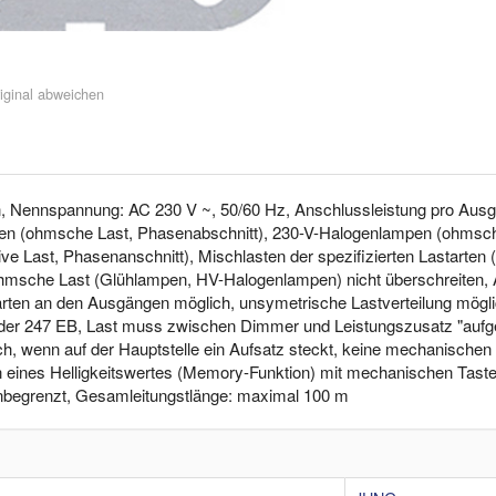
iginal abweichen
, Nennspannung: AC 230 V ~, 50/60 Hz, Anschlussleistung pro Ausg
pen (ohmsche Last, Phasenabschnitt), 230-V-Halogenlampen (ohmsche 
ve Last, Phasenanschnitt), Mischlasten der spezifizierten Lastarten (n
 ohmsche Last (Glühlampen, HV-Halogenlampen) nicht überschreiten, 
arten an den Ausgängen möglich, unsymetrische Lastverteilung mögl
der 247 EB, Last muss zwischen Dimmer und Leistungszusatz "aufge
h, wenn auf der Hauptstelle ein Aufsatz steckt, keine mechanischen T
rn eines Helligkeitswertes (Memory-Funktion) mit mechanischen Taster
nbegrenzt, Gesamleitungstlänge: maximal 100 m