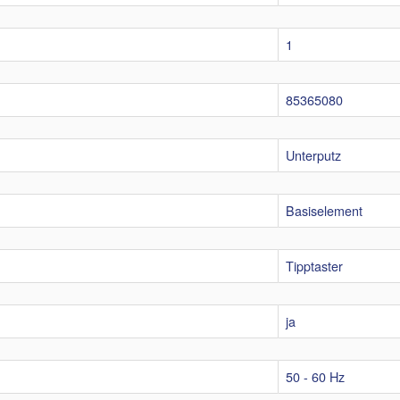
1
85365080
Unterputz
Basiselement
Tipptaster
ja
50 - 60 Hz