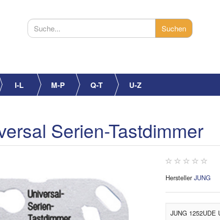
I-L
M-P
Q-T
U-Z
rsal Serien-Tastdimmer
Hersteller
JUNG
JUNG 1252UDE Un