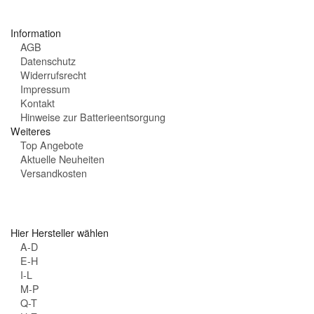
t
e
Information
n
AGB
:
Datenschutz
Widerrufsrecht
Impressum
Kontakt
Hinweise zur Batterieentsorgung
Weiteres
Top Angebote
Aktuelle Neuheiten
Versandkosten
Hier Hersteller wählen
A-D
E-H
I-L
M-P
Q-T