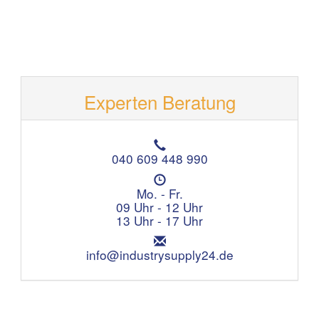
Experten Beratung
T
e
040 609 448 990
l
Ö
e
f
Mo. - Fr.
f
f
09 Uhr - 12 Uhr
o
n
13 Uhr - 17 Uhr
n
u
:
E
n
m
info@industrysupply24.de
g
a
s
i
z
l
e
:
i