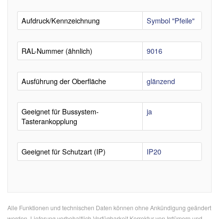
Aufdruck/Kennzeichnung
Symbol "Pfeile"
RAL-Nummer (ähnlich)
9016
Ausführung der Oberfläche
glänzend
Geeignet für Bussystem-
ja
Tasterankopplung
Geeignet für Schutzart (IP)
IP20
Alle Funktionen und technischen Daten können ohne Ankündigung geändert
werden, Lieferung vorbehaltlich Verfügbarkeit,Korrektur von Irrtümern und