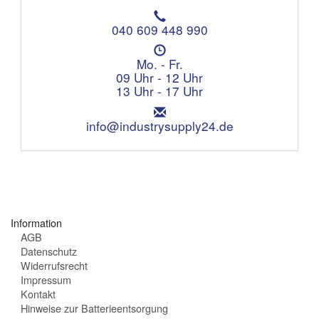
T
e
040 609 448 990
l
Ö
e
f
Mo. - Fr.
f
f
09 Uhr - 12 Uhr
o
n
13 Uhr - 17 Uhr
n
u
:
E
n
m
info@industrysupply24.de
g
a
s
i
z
l
e
:
i
t
e
Information
n
AGB
:
Datenschutz
Widerrufsrecht
Impressum
Kontakt
Hinweise zur Batterieentsorgung