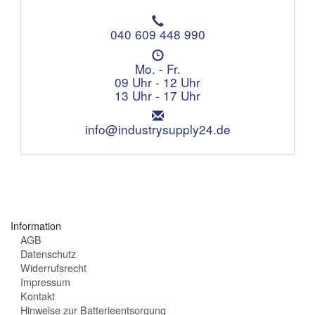
T
e
040 609 448 990
l
Ö
e
f
Mo. - Fr.
f
f
09 Uhr - 12 Uhr
o
n
13 Uhr - 17 Uhr
n
u
:
E
n
m
info@industrysupply24.de
g
a
s
i
z
l
e
:
i
t
e
Information
n
AGB
:
Datenschutz
Widerrufsrecht
Impressum
Kontakt
Hinweise zur Batterieentsorgung