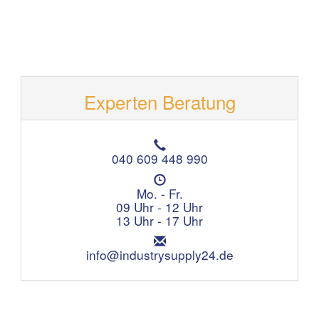
Experten Beratung
T
e
040 609 448 990
l
Ö
e
f
Mo. - Fr.
f
f
09 Uhr - 12 Uhr
o
n
13 Uhr - 17 Uhr
n
u
:
E
n
m
info@industrysupply24.de
g
a
s
i
z
l
e
:
i