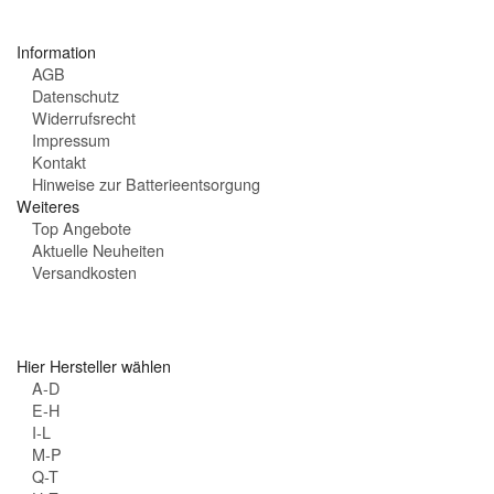
t
e
Information
n
AGB
:
Datenschutz
Widerrufsrecht
Impressum
Kontakt
Hinweise zur Batterieentsorgung
Weiteres
Top Angebote
Aktuelle Neuheiten
Versandkosten
Hier Hersteller wählen
A-D
E-H
I-L
M-P
Q-T