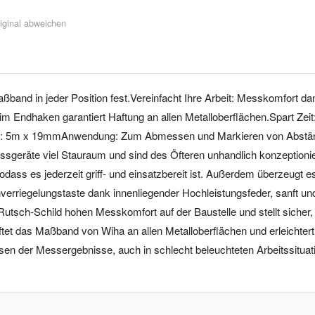
iginal abweichen
aßband in jeder Position fest.Vereinfacht Ihre Arbeit: Messkomfort
 im Endhaken garantiert Haftung an allen Metalloberflächen.Spart Ze
e: 5m x 19mmAnwendung: Zum Abmessen und Markieren von Abständ
 Messgeräte viel Stauraum und sind des Öfteren unhandlich konzeptio
odass es jederzeit griff- und einsatzbereit ist. Außerdem überzeugt 
erriegelungstaste dank innenliegender Hochleistungsfeder, sanft un
utsch-Schild hohen Messkomfort auf der Baustelle und stellt sicher
et das Maßband von Wiha an allen Metalloberflächen und erleichtert s
en der Messergebnisse, auch in schlecht beleuchteten Arbeitssituat