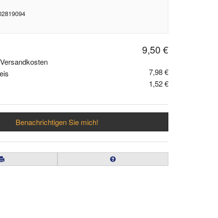
 02819094
9,50 €
. Versandkosten
7,98 €
eis
1,52 €
Benachrichtigen Sie mich!