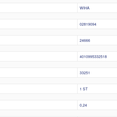
WIHA
02819094
24666
4010995332518
33251
1 ST
0,24