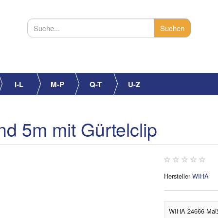
I-L
M-P
Q-T
U-Z
 5m mit Gürtelclip
Hersteller
WIHA
WIHA 24666 Maßb