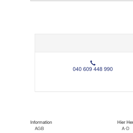
T
e
040 609 448 990
l
e
f
o
n
:
Information
Hier Her
AGB
A-D