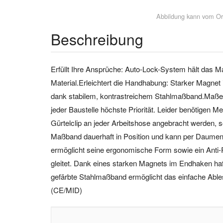
Abbildung kann vom Or
Beschreibung
Erfüllt Ihre Ansprüche: Auto-Lock-System hält das M
Material.Erleichtert die Handhabung: Starker Magnet
dank stabilem, kontrastreichem Stahlmaßband.Maß
jeder Baustelle höchste Priorität. Leider benötigen
Gürtelclip an jeder Arbeitshose angebracht werden, s
Maßband dauerhaft in Position und kann per Daumenv
ermöglicht seine ergonomische Form sowie ein Anti-R
gleitet. Dank eines starken Magnets im Endhaken haft
gefärbte Stahlmaßband ermöglicht das einfache Ables
(CE/MID)