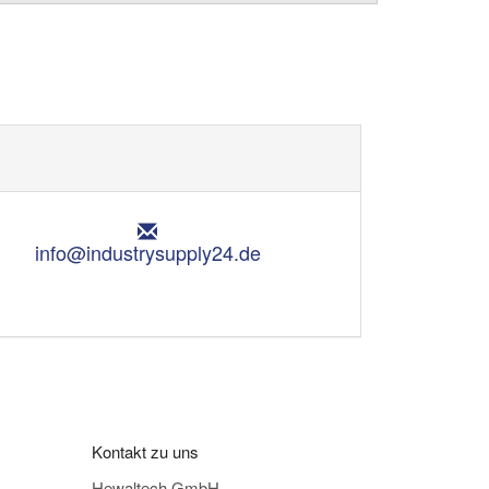
E
m
info@industrysupply24.de
a
i
l
:
Kontakt zu uns
Hewaltech GmbH