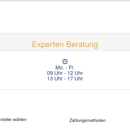
Experten Beratung
Ö
f
Mo. - Fr.
f
09 Uhr - 12 Uhr
n
13 Uhr - 17 Uhr
u
n
g
s
z
e
i
steller wählen
Zahlungsmethoden
t
e