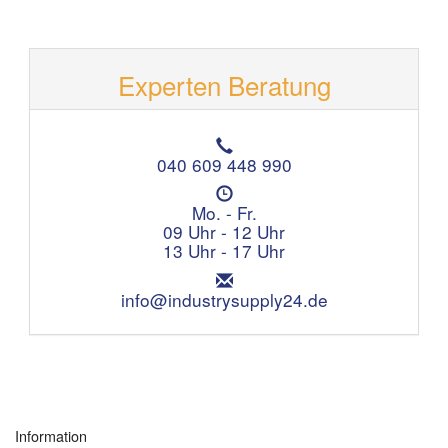
Experten Beratung
T
e
040 609 448 990
l
Ö
e
f
Mo. - Fr.
f
f
09 Uhr - 12 Uhr
o
n
13 Uhr - 17 Uhr
n
u
:
E
n
m
info@industrysupply24.de
g
a
s
i
z
l
e
:
i
t
e
Information
n