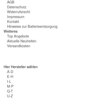
AGB
:
Datenschutz
Widerrufsrecht
Impressum
Kontakt
Hinweise zur Batterieentsorgung
Weiteres
Top Angebote
Aktuelle Neuheiten
Versandkosten
Hier Hersteller wählen
A-D
E-H
I-L
M-P
Q-T
U-Z