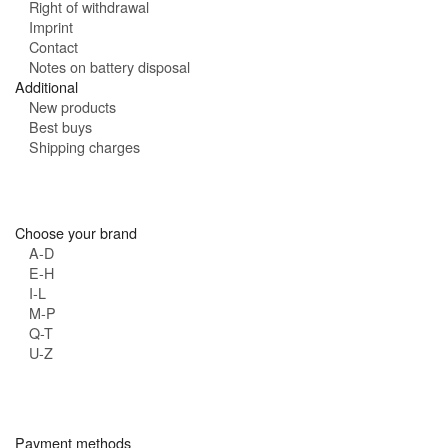
Right of withdrawal
Imprint
Contact
Notes on battery disposal
Additional
New products
Best buys
Shipping charges
Choose your brand
A-D
E-H
I-L
M-P
Q-T
U-Z
Payment methods