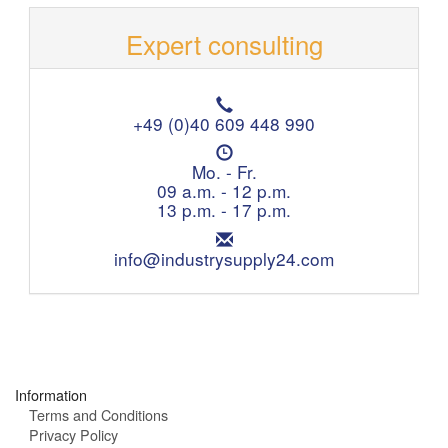
Expert consulting
T
e
+49 (0)40 609 448 990
l
O
e
p
Mo. - Fr.
p
e
09 a.m. - 12 p.m.
h
n
13 p.m. - 17 p.m.
o
i
n
E
n
e
m
info@industrysupply24.com
g
:
a
h
i
o
l
u
:
r
s
:
Information
Terms and Conditions
Privacy Policy