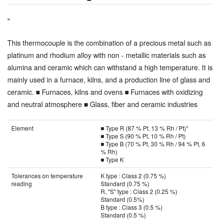
"
This thermocouple is the combination of a precious metal such as
platinum and rhodium alloy with non - metallic materials such as
alumina and ceramic which can withstand a high temperature. It is
mainly used in a furnace, kilns, and a production line of glass and
ceramic. ■ Furnaces, kilns and ovens ■ Furnaces with oxidizing
and neutral atmosphere ■ Glass, fiber and ceramic industries
Element
■ Type R (87 % Pt, 13 % Rh / Pt)"
■ Type S (90 % Pt, 10 % Rh / Pt)
■ Type B (70 % Pt, 30 % Rh / 94 % Pt, 6
% Rh)
■ Type K
Tolerances on temperature
K type : Class 2 (0.75 %)
reading
Standard (0.75 %)
R, "S" type : Class 2 (0.25 %)
Standard (0.5%)
B type : Class 3 (0.5 %)
Standard (0.5 %)