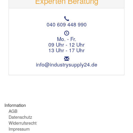
Experten Beratung
T
e
040 609 448 990
l
Ö
e
f
Mo. - Fr.
f
f
09 Uhr - 12 Uhr
o
n
13 Uhr - 17 Uhr
n
u
:
E
n
m
info@industrysupply24.de
g
a
s
i
z
l
e
:
i
t
e
Information
n
AGB
:
Datenschutz
Widerrufsrecht
Impressum