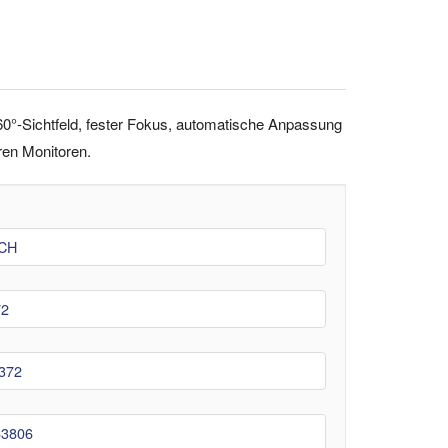
°-Sichtfeld, fester Fokus, automatische Anpassung
ren Monitoren.
CH
72
372
63806