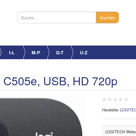
I-L
M-P
Q-T
U-Z
C505e, USB, HD 720p
Hersteller
LOGITE
LOGITECH Webca