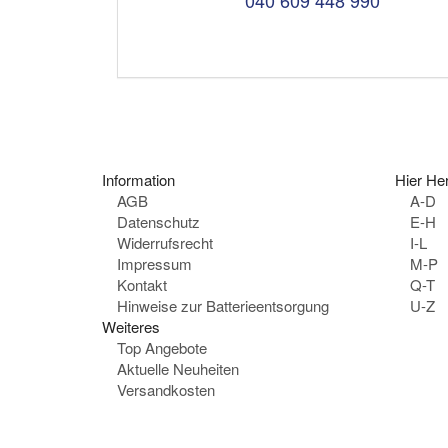
l
e
f
o
n
:
Information
Hier Her
AGB
A-D
Datenschutz
E-H
Widerrufsrecht
I-L
Impressum
M-P
Kontakt
Q-T
Hinweise zur Batterieentsorgung
U-Z
Weiteres
Top Angebote
Aktuelle Neuheiten
Versandkosten