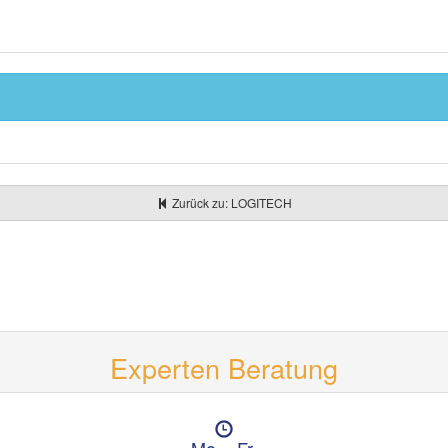
Zurück zu: LOGITECH
Experten Beratung
Ö
f
Mo. - Fr.