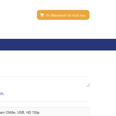
Ihr Warenkorb ist noch leer.
CH
,
m C505e, USB, HD 720p