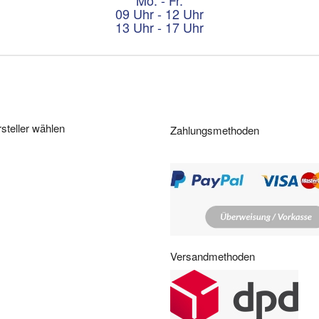
f
09 Uhr - 12 Uhr
n
13 Uhr - 17 Uhr
u
n
g
s
z
e
i
steller wählen
Zahlungsmethoden
t
e
n
:
Versandmethoden