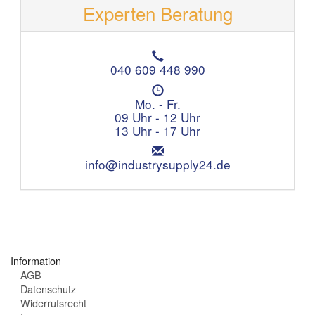
Experten Beratung
T
e
040 609 448 990
l
Ö
e
f
Mo. - Fr.
f
f
09 Uhr - 12 Uhr
o
n
13 Uhr - 17 Uhr
n
u
:
E
n
m
info@industrysupply24.de
g
a
s
i
z
l
e
:
i
t
e
Information
n
AGB
:
Datenschutz
Widerrufsrecht