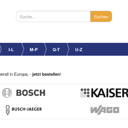
I-L
M-P
Q-T
U-Z
erall in Europa, -
jetzt bestellen
!