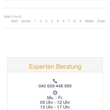
Seite 2 von 9
Start
Zurück
1
2
3
4
5
6
7
8
9
Weiter
Ende
Experten Beratung
T
e
040 609 448 990
l
Ö
e
f
Mo. - Fr.
f
f
09 Uhr - 12 Uhr
o
n
13 Uhr - 17 Uhr
n