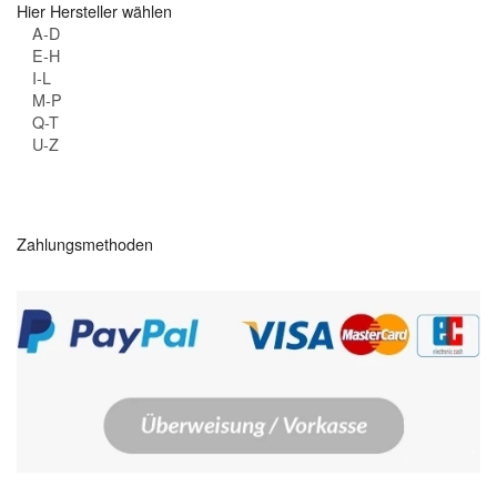
Hier Hersteller wählen
A-D
E-H
I-L
M-P
Q-T
U-Z
Zahlungsmethoden