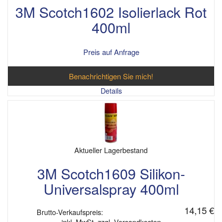
3M Scotch1602 Isolierlack Rot
400ml
Preis auf Anfrage
Benachrichtigen Sie mich!
Details
Aktueller Lagerbestand
3M Scotch1609 Silikon-
Universalspray 400ml
14,15 €
Brutto-Verkaufspreis:
inkl. MwSt. zzgl. Versandkosten