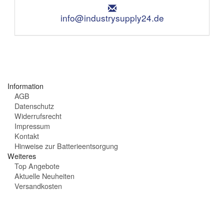
u
:
E
n
m
info@industrysupply24.de
g
a
s
i
z
l
e
:
i
t
e
Information
n
AGB
:
Datenschutz
Widerrufsrecht
Impressum
Kontakt
Hinweise zur Batterieentsorgung
Weiteres
Top Angebote
Aktuelle Neuheiten
Versandkosten