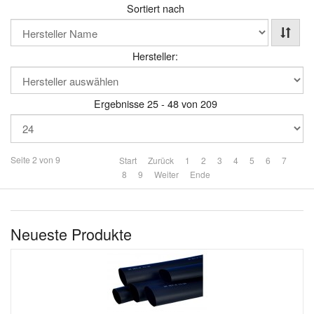
Sortiert nach
Hersteller:
Ergebnisse 25 - 48 von 209
Seite 2 von 9
Start
Zurück
1
2
3
4
5
6
7
8
9
Weiter
Ende
Neueste Produkte