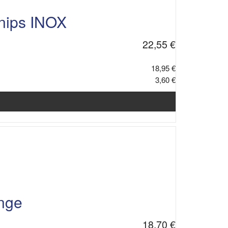
nips INOX
22,55 €
18,95 €
3,60 €
ange
18,70 €