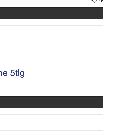
6,72 €
e 5tlg