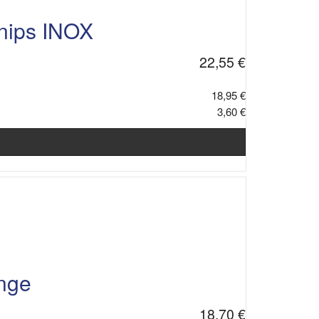
nips INOX
22,55 €
18,95 €
3,60 €
ange
18,70 €