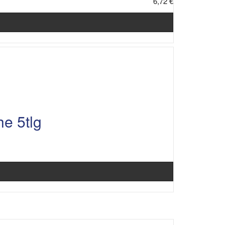
6,72 €
e 5tlg