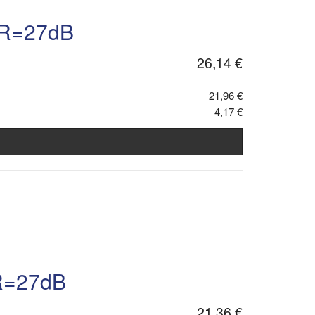
NR=27dB
26,14 €
21,96 €
4,17 €
R=27dB
21,36 €