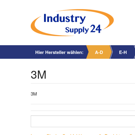
Hier Hersteller wählen:
A-D
E-H
3M
3M