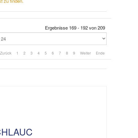
t zu finden.
Ergebnisse 169 - 192 von 209
Zurück
1
2
3
4
5
6
7
8
9
Weiter
Ende
CHLAUC