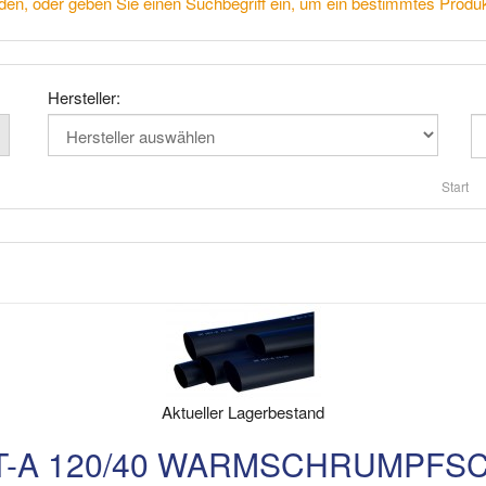
den, oder geben Sie einen Suchbegriff ein, um ein bestimmtes Produk
Hersteller:
Start
Aktueller Lagerbestand
T-A 120/40 WARMSCHRUMPFS