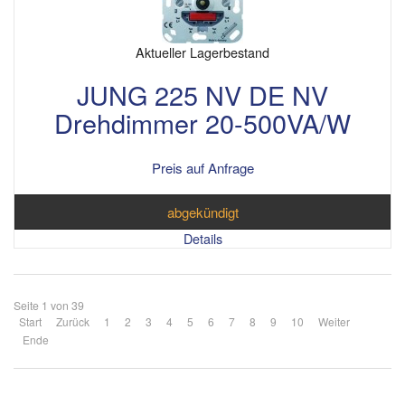
Aktueller Lagerbestand
JUNG 225 NV DE NV
Drehdimmer 20-500VA/W
Preis auf Anfrage
abgekündigt
Details
Seite 1 von 39
Start
Zurück
1
2
3
4
5
6
7
8
9
10
Weiter
Ende