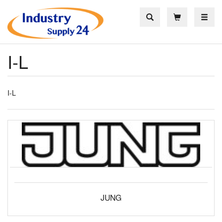
Toggle
I-L
I-L
JUNG