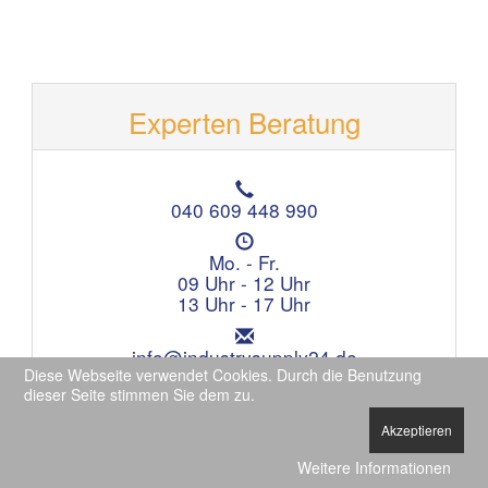
Experten Beratung
T
e
040 609 448 990
l
Ö
e
f
Mo. - Fr.
f
f
09 Uhr - 12 Uhr
o
n
13 Uhr - 17 Uhr
n
u
:
E
n
m
info@industrysupply24.de
g
a
Diese Webseite verwendet Cookies. Durch die Benutzung
s
i
dieser Seite stimmen Sie dem zu.
z
l
e
Akzeptieren
:
i
t
Weitere Informationen